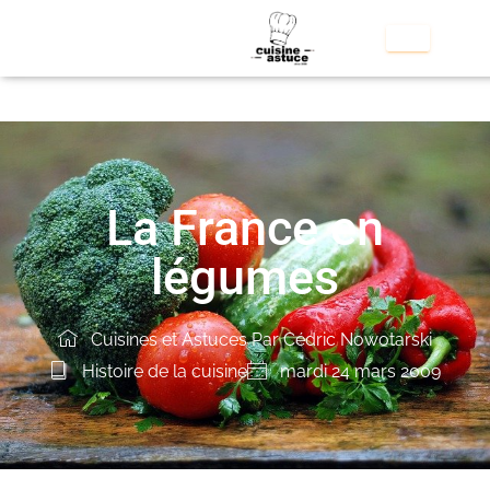
La France en
légumes
Cuisines et Astuces Par Cédric Nowotarski
Histoire de la cuisine
mardi 24 mars 2009